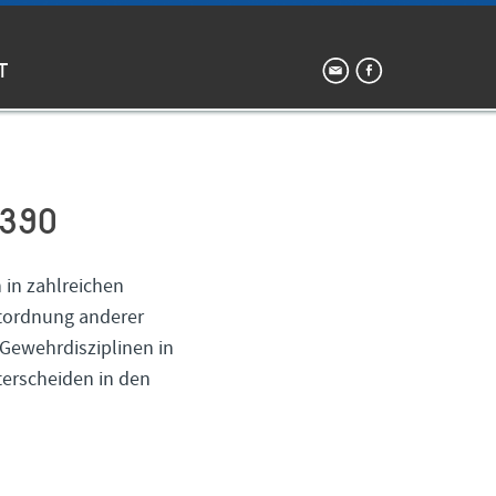
T
1390
 in zahlreichen
tordnung anderer
Gewehrdisziplinen in
terscheiden in den